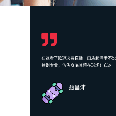
沸腾，和
在这看了欧冠决赛直播，画质超清晰不说
！⚽
特别专业，仿佛身临其境在球场！💥🎉
甄昌沛