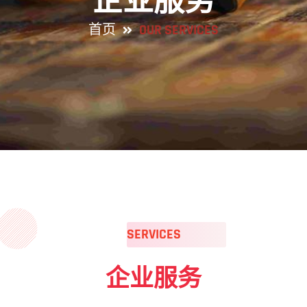
企业服务
首页
OUR SERVICES
SERVICES
企业服务