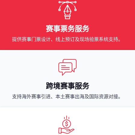
赛事票务服务
提供赛事门票设计、线上预订及现场验票系统支持。
跨境赛事服务
支持海外赛事引进、本土赛事出海及国际资源对接。